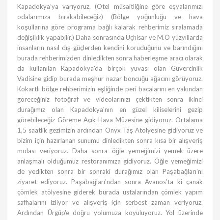
Kapadokya’ya varıyoruz. (Otel müsaitliğine göre eşyalarımızı
odalarımıza bırakabileceğiz) (Bölge yoğunluğu ve hava
koşullarına göre programa bağlı kalarak rehberimiz sıralamada
değişiklik yapabilir.) Daha sonrasında Uçhisar ve M.Ö yüzyıllarda
insanların nasıl dış güçlerden kendini koruduğunu ve barındığını
burada rehberimizden dinledikten sonra haberleşme aracı olarak
da kullanılan Kapadokya'da birçok yuvası olan Güvercinlik
Vadisine gidip burada meşhur nazar boncuğu ağacını görüyoruz.
Kokartlı bölge rehberimizin eşliğinde peri bacalarını en yakından
göreceğiniz fotoğraf ve videolarınızı çektikten sonra ikinci
durağımız olan Kapadokya'nın en güzel kiliselerini gezip
görebileceğiz Göreme Açık Hava Müzesine gidiyoruz. Ortalama
1,5 saatlik gezimizin ardından Onyx Taş Atölyesine gidiyoruz ve
bizim için hazırlanan sunumu dinledikten sonra kısa bir alışveriş
molası veriyoruz. Daha sonra öğle yemeğimizi yemek üzere
anlaşmalı olduğumuz restoranımıza gidiyoruz. Öğle yemeğimizi
de yedikten sonra bir sonraki durağımız olan Paşabağları'nı
ziyaret ediyoruz. Paşabağları'ndan sonra Avanos’ta ki çanak
çömlek atölyesine giderek burada ustalarından çömlek yapım
safhalarını izliyor ve alışveriş için serbest zaman veriyoruz.
Ardından Ürgüp'e doğru yolumuza koyuluyoruz. Yol üzerinde