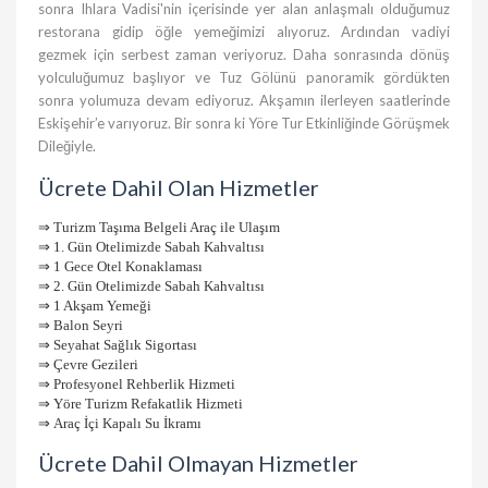
sonra Ihlara Vadisi'nin içerisinde yer alan anlaşmalı olduğumuz
restorana gidip öğle yemeğimizi alıyoruz. Ardından vadiyi
gezmek için serbest zaman veriyoruz. Daha sonrasında dönüş
yolculuğumuz başlıyor ve Tuz Gölünü panoramik gördükten
sonra yolumuza devam ediyoruz. Akşamın ilerleyen saatlerinde
Eskişehir’e varıyoruz. Bir sonra ki Yöre Tur Etkinliğinde Görüşmek
Dileğiyle.
Ücrete Dahil Olan Hizmetler
⇒
Turizm Taşıma Belgeli Araç ile Ulaşım
⇒
1. Gün Otelimizde Sabah Kahvaltısı
⇒
1 Gece Otel Konaklaması
⇒
2. Gün Otelimizde Sabah Kahvaltısı
⇒
1 Akşam Yemeği
⇒
Balon Seyri
⇒
Seyahat Sağlık Sigortası
⇒
Çevre Gezileri
⇒
Profesyonel Rehberlik Hizmeti
⇒
Yöre Turizm Refakatlik Hizmeti
⇒
Araç İçi Kapalı Su İkramı
Ücrete Dahil Olmayan Hizmetler