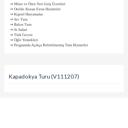
⇒
Müze ve Ören Yeri Giriş Ücretleri
⇒
Otelde Alınan Extra Hizmetler
⇒
Kişisel Harcamalar
⇒
Atv Turu
⇒
Balon Turu
⇒
At Safari
⇒
Türk Gecesi
⇒
Öğle Yemekleri
⇒
Programda Açıkça Belirtilmemiş Tüm Hizmetler
Kapadokya Turu (V111207)