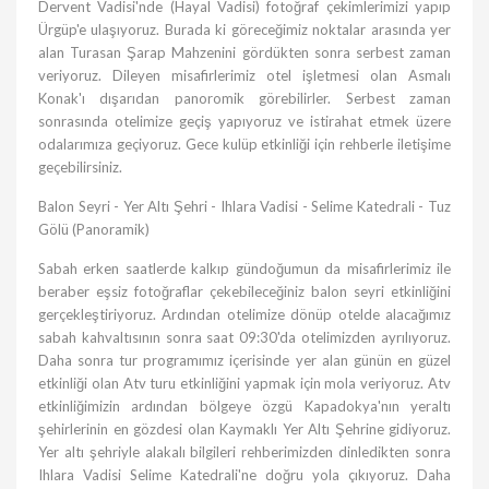
Dervent Vadisi'nde (Hayal Vadisi) fotoğraf çekimlerimizi yapıp
Ürgüp'e ulaşıyoruz. Burada ki göreceğimiz noktalar arasında yer
alan Turasan Şarap Mahzenini gördükten sonra serbest zaman
veriyoruz. Dileyen misafirlerimiz otel işletmesi olan Asmalı
Konak'ı dışarıdan panoromik görebilirler. Serbest zaman
sonrasında otelimize geçiş yapıyoruz ve istirahat etmek üzere
odalarımıza geçiyoruz. Gece kulüp etkinliği için rehberle iletişime
geçebilirsiniz.
Balon Seyri - Yer Altı Şehri - Ihlara Vadisi - Selime Katedrali - Tuz
Gölü (Panoramik)
Sabah erken saatlerde kalkıp gündoğumun da misafirlerimiz ile
beraber eşsiz fotoğraflar çekebileceğiniz balon seyri etkinliğini
gerçekleştiriyoruz. Ardından otelimize dönüp otelde alacağımız
sabah kahvaltısının sonra saat 09:30'da otelimizden ayrılıyoruz.
Daha sonra tur programımız içerisinde yer alan günün en güzel
etkinliği olan Atv turu etkinliğini yapmak için mola veriyoruz. Atv
etkinliğimizin ardından bölgeye özgü Kapadokya'nın yeraltı
şehirlerinin en gözdesi olan Kaymaklı Yer Altı Şehrine gidiyoruz.
Yer altı şehriyle alakalı bilgileri rehberimizden dinledikten sonra
Ihlara Vadisi Selime Katedrali'ne doğru yola çıkıyoruz. Daha